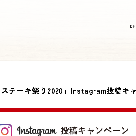
日本語
TOP
English
简体中文
繁體中文
한국어
テーキ祭り2020」Instagram投稿