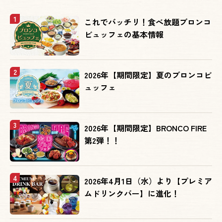
1
2026年【期間限定】春サラダバー
これでバッチリ！食べ放題ブロンコ
ビュッフェの基本情報
2026年【期間限定】初春サラダバー
2
2026年【期間限定】夏のブロンコビ
ュッフェ
2025年【期間限定】冬サラダバー
3
2026年【期間限定】BRONCO FIRE
第2弾！！
4
2026年4月1日（水）より【プレミア
ムドリンクバー】に進化！