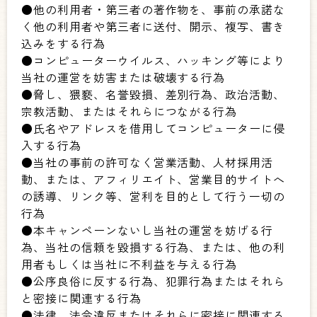
●他の利用者・第三者の著作物を、事前の承諾な
く他の利用者や第三者に送付、開示、複写、書き
込みをする行為
●コンピューターウイルス、ハッキング等により
当社の運営を妨害または破壊する行為
●脅し、猥褻、名誉毀損、差別行為、政治活動、
宗教活動、またはそれらにつながる行為
●氏名やアドレスを借用してコンピューターに侵
入する行為
●当社の事前の許可なく営業活動、人材採用活
動、または、アフィリエイト、営業目的サイトへ
の誘導、リンク等、営利を目的として行う一切の
行為
●本キャンペーンないし当社の運営を妨げる行
為、当社の信頼を毀損する行為、または、他の利
用者もしくは当社に不利益を与える行為
●公序良俗に反する行為、犯罪行為またはそれら
と密接に関連する行為
●法律、法令違反またはそれらに密接に関連する