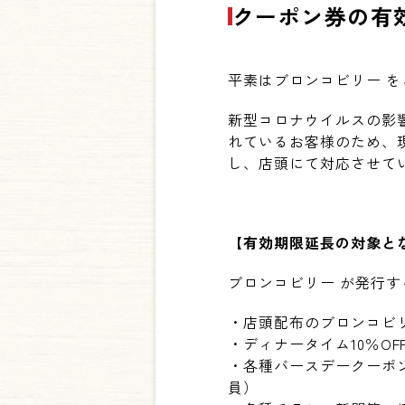
クーポン券の有
平素はブロンコビリー 
新型コロナウイルスの影
れているお客様のため、
し、店頭にて対応させて
【有効期限延長の対象と
ブロンコビリー が発行す
・店頭配布のブロンコビ
・ディナータイム10％OF
・各種バースデークーポ
員）