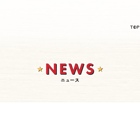
日本語
TOP
English
简体中文
繁體中文
한국어
ニュース