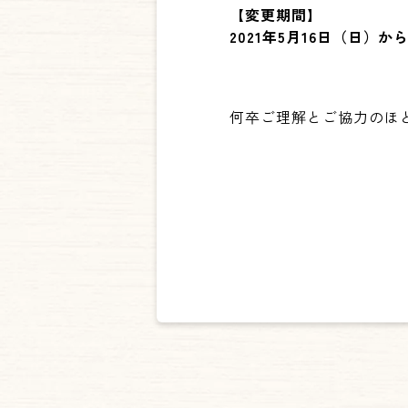
【変更期間】
2021
年5
月16
日（日）か
何卒ご理解とご協力のほ