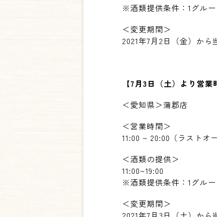
※
酒類提供条件：
1
グルー
＜変更期間＞
2021
年
7
月
2
日（金）から
【
7
月
3
日（土）より営業
＜愛知県＞蒲郡店
＜営業時間＞
11:00 ~ 20:00
（ラストオ
＜酒類の提供＞
11:00~19:00
※
酒類提供条件：
1
グルー
＜変更期間＞
2021
年
7
月
3
日（土）から