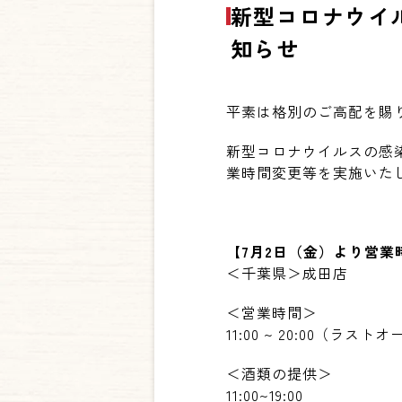
新型コロナウイ
知らせ
平素は格別のご高配を賜
新型コロナウイルスの感
業時間変更等を実施いた
【
7
月
2
日（金）より営業
＜千葉県＞成田店
＜営業時間＞
11:00 ~ 20:00
（ラストオ
＜酒類の提供＞
11:00~19:00