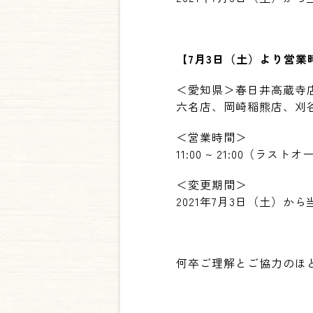
【
7
月
3
日（土）より営業
＜愛知県＞春日井高蔵寺
六名店、岡崎稲熊店、刈
＜営業時間＞
11:00 ~ 21:00
（ラストオ
＜変更期間＞
2021
年
7
月
3
日（土）から
何卒ご理解とご協力のほ