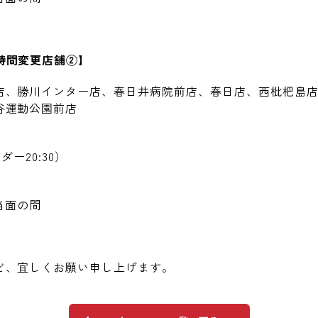
時間変更店舗②】
店、勝川インター店、春日井病院前店、春日店、西枇杷島
谷運動公園前店
ーダー
20:30
）
当面の間
ど、宜しくお願い申し上げます。