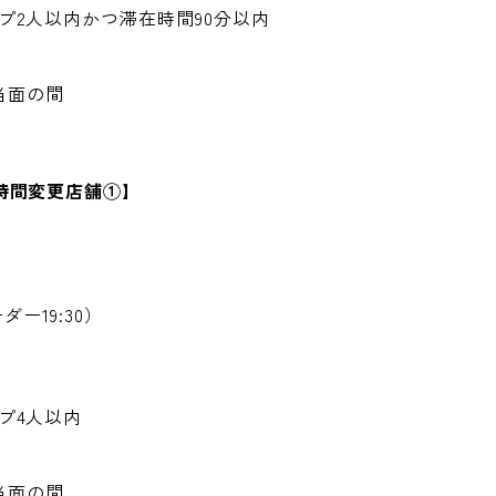
プ
2
人以内かつ滞在時間
90
分以内
当面の間
時間変更店舗①】
ーダー
19:30
）
プ
4
人以内
当面の間