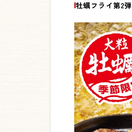
牡蠣フライ第2