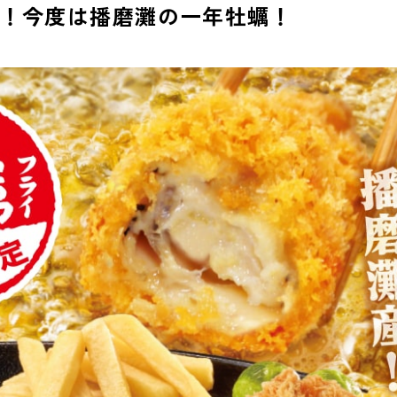
弾！今度は播磨灘の一年牡蠣！