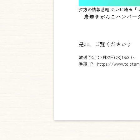
夕方の情報番組 テレビ埼玉『
「炭焼きがんこハンバー
是非、ご覧ください♪
放送予定：2月22日(水)16:30～
番組HP：
https://www.teletam