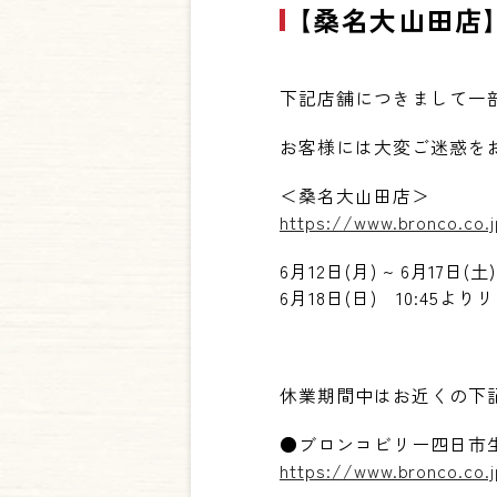
【桑名大山田店
下記店舗につきまして一
お客様には大変ご迷惑を
＜桑名大山田店＞
https://www.bronco.co
6月12日(月) ~ 6月17日
6
月
18
日
(
日
)
10:45
よりリ
休業期間中はお近くの下
●ブロンコビリー四日市
https://www.bronco.co.