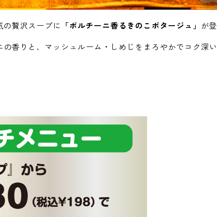
気の贅沢スープに
「ポルチーニ香るきのこポタージュ」
が
ニの香りと、マッシュルーム・しめじをまろやかでコク深