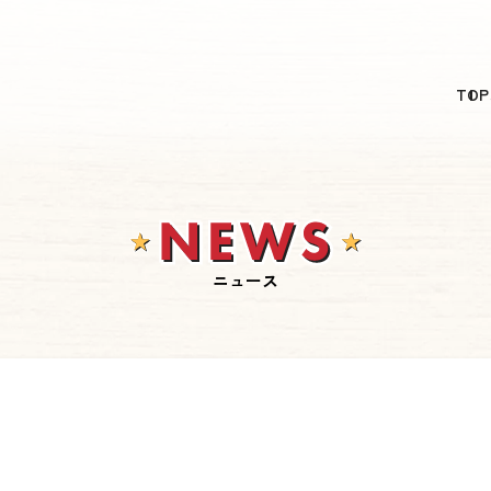
日本語
TOP
English
简体中文
繁體中文
한국어
ニュース