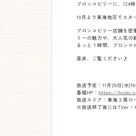
ブロンコビリーに、124
10月より東海地区でス
ブロンコビリー店舗を密
リーの魅力や、大人気の
るっと１時間、ブロンコ
是非、ご覧ください♪
放送予定：11月29日(水
番組HP：
https://hicbc.
放送エリア：東海３県ロ
※放送終了後にはTVer