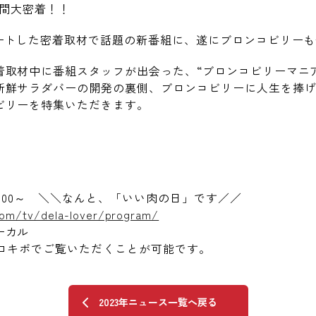
時間大密着！！
タートした密着取材で話題の新番組に、遂にブロンコビリー
着取材中に番組スタッフが出会った、“ブロンコビリーマニ
新鮮サラダバーの開発の裏側、ブロンコビリーに人生を捧
ビリーを特集いただきます。
)19:00～ ＼＼なんと、「いい肉の日」です／／
com/tv/dela-lover/program/
ーカル
・ロキポでご覧いただくことが可能です。
2023年ニュース一覧へ戻る