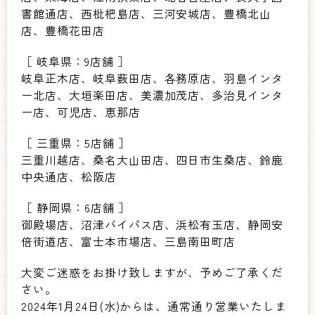
書館通店、西枇杷島店、三河安城店、豊橋北山
店、豊橋花田店
［ 岐阜県：9店舗 ］
岐阜正木店、岐阜薮田店、各務原店、羽島インタ
ー北店、大垣楽田店、美濃加茂店、多治見インタ
ー店、可児店、恵那店
［ 三重県：5店舗 ］
三重川越店、桑名大山田店、四日市生桑店、鈴鹿
中央通店、松阪店
［ 静岡県：6店舗 ］
御殿場店、沼津バイパス店、浜松有玉店、静岡安
倍街道店、富士本市場店、三島南田町店
大変ご迷惑をお掛け致しますが、予めご了承くだ
さい。
2024年1月24日(水)からは、通常通り営業いたしま