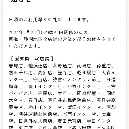
日頃のご利用厚く御礼申し上げます。
2024年1月23日(火)は社内研修のため、
東海・静岡地区全店舗の営業を終日お休みさせて
いただきます。
［ 愛知県：40店舗 ］
岩塚店、檀渓通店、萩野通店、南陽店、徳重店、
熱田千年店、高針店、笠寺店、昭和橋店、大森イ
ンター店、守山店、弥富イオンタウン前店、日進
梅森店、豊川インター店、小牧インター店、一宮
バイパス店、西尾店、大府店、岡崎稲熊店、岡崎
六名店、春日店、春日井市民病院前店、春日井高
蔵寺店、勝川インター店、蟹江インター店、蒲郡
店、刈谷運動公園前店、尾西インター店、七宝
店、日進外語大前店、豊田元宮店、半田インター
店、東海店、江南扶桑店、北名古屋店、長久手図