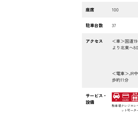
座席
100
駐車台数
37
アクセス
＜車＞国道1
より北東へ80
＜電車＞JR
歩約11分
サービス・
設備
駐車場
クレジ
エレ
ット可
ータ