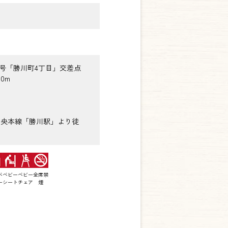
9号「勝川町4丁目」交差点
0m
中央本線「勝川駅」より徒
ベ
ベビー
ベビー
全席禁
ー
シート
チェア
煙