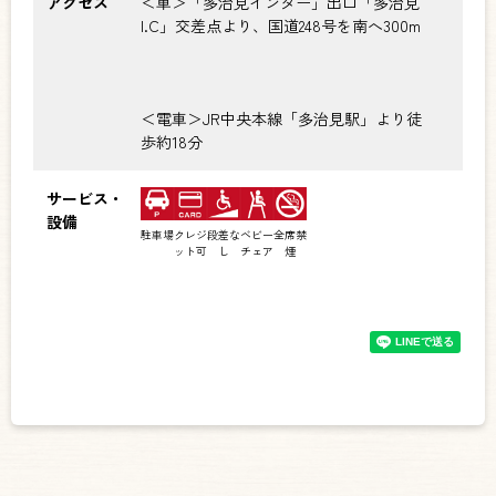
アクセス
＜車＞「多治見インター」出口「多治見
I.C」交差点より、国道248号を南へ300m
＜電車＞JR中央本線「多治見駅」より徒
歩約18分
サービス・
設備
駐車場
クレジ
段差な
ベビー
全席禁
ット可
し
チェア
煙