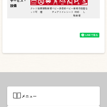
サービス・
設備
クレジ
全席禁
駐車場
ベビー
多目的
ベビー
車椅子
段差な
ット可
煙
チェア
トイレ
シート
対応
し
駐車場
メニュー