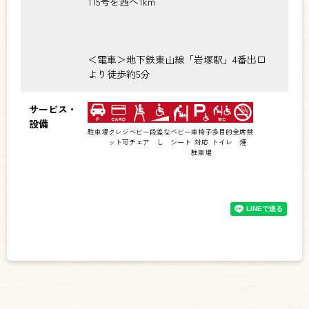
115号を西へ1km
＜電車＞地下鉄東山線「岩塚駅」4番出口
より徒歩約5分
サービス・
設備
駐車場
クレジ
ベビー
段差な
ベビー
車椅子
多目的
全席禁
ット可
チェア
し
シート
対応
トイレ
煙
駐車場