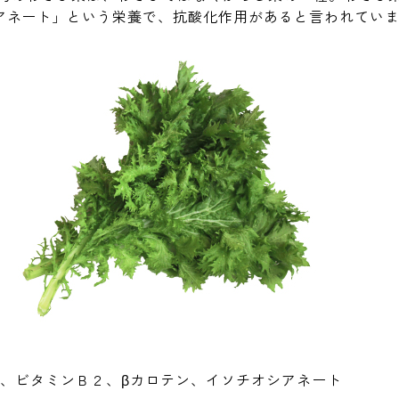
アネート」という栄養で、抗酸化作用があると言われてい
Ｃ、ビタミンＢ２、βカロテン、イソチオシアネート