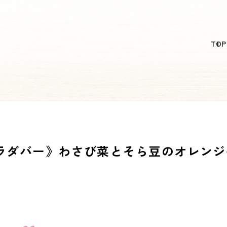
日本語
TOP
English
简体中文
繁體中文
한국어
のサラダバー》わさび菜とそら豆のオレン