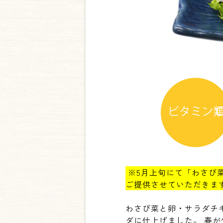
※
5
月上旬にて「わさび
ご提供させていただきま
わさび菜と卵・サラダチ
ダに仕上げました。 春