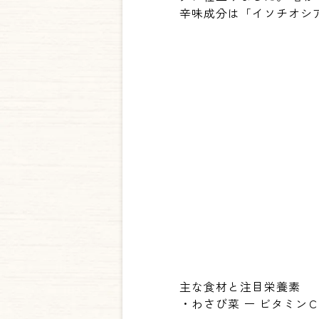
辛味成分は「イソチオシ
主な食材と注目栄養素
・わさび菜 ー ビタミン