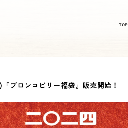
日本語
TOP
English
简体中文
繁體中文
한국어
日(火)『ブロンコビリー福袋』販売開始！