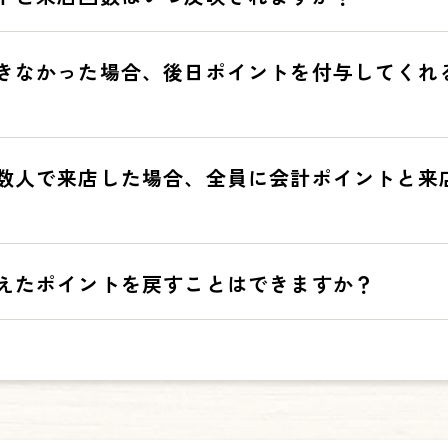
990円の場合、9ポイントの付与です。（端数は切り捨てとなります。
から値引きした後の金額」になります。
す。
きなかった場合、後日ポイントを付与してくれ
延する場合がございます。あらかじめご了承ください。
ます。
数人で来店した場合、全員に会計ポイントと来
にご登録いただいているスマートフォンをお忘れの場合や、スマートフ
ないもしくは会員番号を確認できない等で、レジでのご精算前に会員証
数は付与できませんので予めご了承ください。
きる会員証は1つとなります。ご来店のみなさまそれぞれに会計ポイント
えたポイントを戻すことはできますか？
たします。
、クーポンに交換したポイントの返還はいたしかねます。