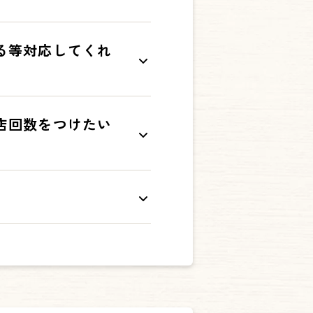
）
る等対応してくれ
店回数をつけたい
ォン画面の破損により会員証
の読み込みができない場合
と来店回数を付与する場合、