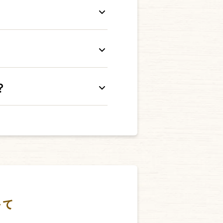
ただいた上で【確認】を押
。一度ポイントをクーポンに
ます。クーポンによって有効
？
きます。）
併用可能でございます。
はご利用いただけない場合が
いて