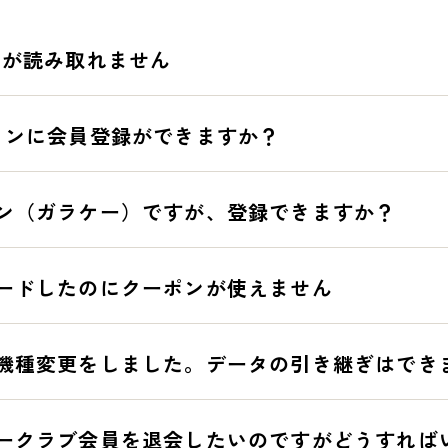
ドが読み取れません
Play、iPhoneはAppStoreで、「ブロンコビリー」を検索し、イン
ォンに会員登録ができますか？
他デバイスも含め、お一人様1台限りの会員登録とさせていただきます。
ン（ガラケー）ですが、登録できますか？
録できません。ご了承ください。
ードしたのにクーポンが使えません
マイスタークラブに会員登録をして頂くことで、クーポン機能がご利用
機種変更をしました。データの引き継ぎはでき
員登録」をお願いいたします。
スマートフォンでアプリをインストール後、「ログイン」を選択し、以
ークラブ会員を退会したいのですがどうすれば