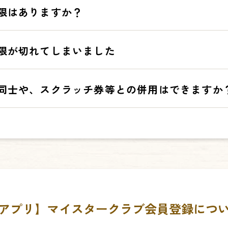
種類のクーポンがございますため、クーポンの使用タイミングをご確認い
ポンを利用前に戻すことはできかねます。
限はありますか？
します。
す。クーポン画面の記載をご確認ください。
限が切れてしまいました
ン】から、保存されているクーポンの有効期間の確認が可能です。
き換える場合、クーポンの有効期限をご確認の上、引き換えてください
を元に戻すことができません。
クーポンの再発行、有効期限の延長、該当ポイントの返還はいたしかね
同士や、スクラッチ券等との併用はできますか
意ください。（アプリTOP画面【クーポン】から、有効期限の確認がで
枚交換したクーポンや、アプリクーポンと
スクラッチ券等は、基本的に
載のあるクーポンや、一部のキャンペーン期間・サービス・メニューに
アプリ】マイスタークラブ会員登録につ