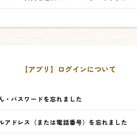
合は電話番号）と会員登録時に設定したパスワードでログインしてくだ
報やポイントを引き継ぐことができます。
た場合は、「パスワードを忘れた方はコチラ」を押し、以前メールアド
の退会方法は下記手順となります。
の方」を、電話番号で登録されていた方は「電話番号でご登録の方」を
】を押す
されてしまいますと、今までのポイントやクーポンなどの引き継ぎ、合
、【退会】ボタンを押す
。
ルする
【アプリ】ログインについて
ん・パスワードを忘れました
ださい。
ルアドレス（または電話番号）を忘れました
話番号）が間違っていないかのご確認をお願いします。メールアドレス