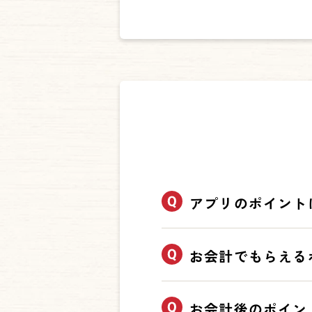
https://www.bronco.co.jp/o
https://www.bronco.co.jp/o
無料でご利用いただけます
但し、通信費はお客様のご
アプリのポイント
ポイントの有効期限は、最終
お会計でもらえる
む「全て」
の
ポイント
の有
上の「設定」
内にございま
さい。
お会計によるポイントは、1
お会計後のポイン