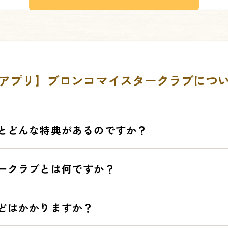
アプリ】ブロンコマイスタークラブにつ
とどんな特典があるのですか？
＆お得な情報をいち早くお届けします。
ークラブとは何ですか？
可能となります。（小学生以下のお子様がいらっしゃる保護者様）
なクーポンと交換することができます。
用金額でランクアップする「ブロンコマイスタークラブ」でよりお得に！
ブ」とは、ブロンコビリー公式アプリ会員様が入会する会員制度のこと
どはかかりますか？
証のご提示で、お会計ごとにポイントが貯まります！
設定されるステータスによりランクアップし、ポイントや特典がもらえ