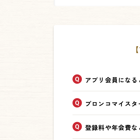
【
アプリ会員になる
1.アプリ限定クーポン配信
ブロンコマイスタ
2.キッズクラブに登録が
3.貯まったポイントはお得
4.来店回数もしくはご利
「ブロンコマイスタークラ
登録料や年会費な
5.ブロンコマイスター会員
またはご購入金額に応じて
詳しくはこちらから
詳しくはこちらから