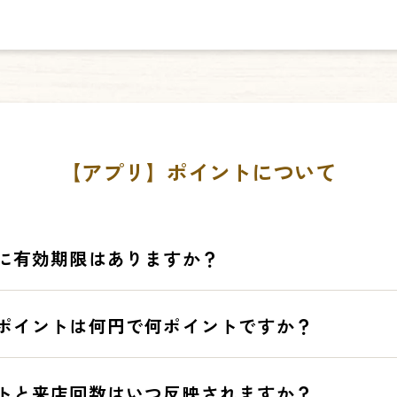
fficial_app/
fficial_app/
。
負担となりますので予めご了承ください。
【アプリ】ポイントについて
に有効期限はありますか？
取得日から12ヶ月です。例えば本日
ポイント
を取得された場合、
昨日
ポイントは何円で何ポイントですか？
効期限が、本日より12ヶ月ということになります。
ポイント
の最終取得
す「利用履歴」からご確認いただけます。有効期限を過ぎたポイントは
00円につき1ポイントです。レシートの「合計」金額に対して付与され
トと来店回数はいつ反映されますか？