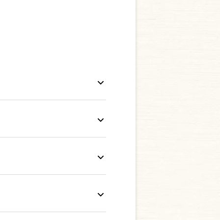
ます。引き換えたいクーポン
意書きをご確認の上、ご利用
時に従業員の目の前で操作