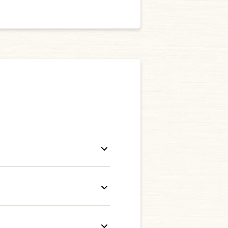
までに獲得した
ポイント
を含
日は、アプリトップページ右
失効しますので予めご了承下
ます。