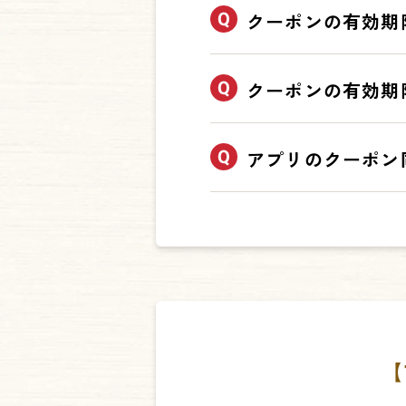
※ご注文時、お会計時の2
一度利用済みになったクー
クーポンの有効期
していただくようお願い致
クーポンによって異なりま
クーポンの有効期
アプリTOP画面【クーポ
※ポイントをクーポンに引
引き換えますと、ポイント
有効期限の切れてしまった
アプリのクーポン
期限が異なりますのでご注
アプリでポイントから複数
※ただし「併用不可」と記
ございます。
【