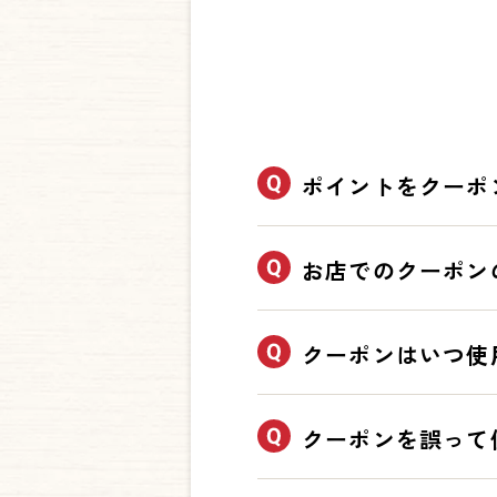
ポイントをクーポ
アプリトップページの「ポ
お店でのクーポン
を選び、有効期限や利用条
①アプリTOP画面で【ク
クーポンはいつ使
②注意事項などをご確認の
※【確認】を押してから3
③使用確認で【確認】を押
クーポンにより「ご注文時
クーポンを誤って
※金券や値引きクーポンは
のタイミングにはご注意く
し、バーコードをご提示く
ご不安な場合は、お気兼ね
※上記以外のクーポンには