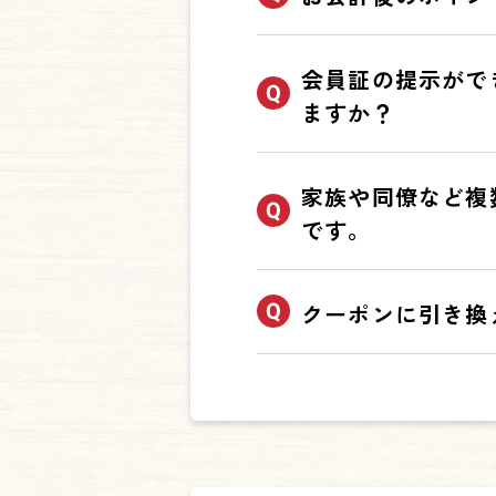
（例）レシートの「合計」が
※「合計」金額とは「小計
最大24時間後に反映されま
会員証の提示がで
※システム障害等により遅
ますか？
恐れ入りますが対応しかね
家族や同僚など複
ブロンコビリー公式アプリ
です。
バーコードスキャンができ
は、会計ポイント、来店回
1度のお会計で読み込みで
クーポンに引き換
個別でのお会計をお願いい
大変申し訳ございませんが