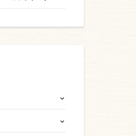
さい。
レスで登録されていた場合は
選び、 再設定をお願いいた
算ができない仕様となってお
はすべて半角英数字でご入力