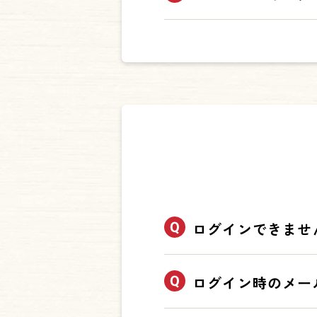
ス（電話番号でご登録の場
ログインができれば登録情
パスワードを忘れてしまっ
ブロンコマイスタークラブ
「メールアドレスでご登録
①アプリTOP画面の【設定
します。
②【退会】を押す
※間違って「新規登録」を
③【パスワード】を入力後
りますのでご注意ください
④アプリをアンインストー
ログインできませ
以下の対処方法をご確認く
ログイン時のメー
【対処方法①】
メールアドレス（または電