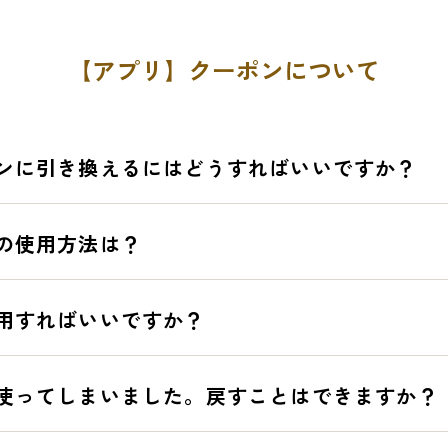
【アプリ】クーポンについて
ンに引き換えるにはどうすればいいですか？
イントを使う」を押しますと、引き換え可能なクーポン一覧が表示され
の使用方法は？
件をご確認の上「ポイントをこのクーポンと交換する」を押します。
ーポン】を押し、ご利用になるクーポンを選択します。
用すればいいですか？
上、【使用する】を右へスライドします。
0分経つと対象クーポンがご利用いただけなくなります。
します。
」や「お会計時」など使用するタイミングが異なります。クーポンの注
使ってしまいました。戻すことはできますか？
、「使用する」をスライドした後、バーコードが表示されます。お会計
ださい。
ださい。
なく従業員にお声がけ下さい。ご一緒に確認させていただきます。
使用後にバーコードが表示されないものがございます。