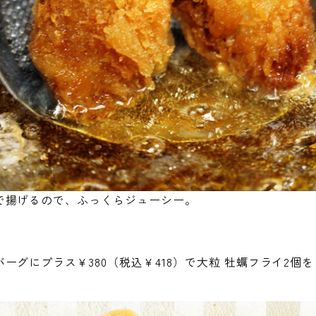
で揚げるので、ふっくらジューシー。
ーグにプラス¥380（税込￥418）で大粒 牡蠣フライ2個