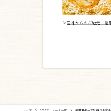
＞
産地からのご馳走「播
トップ
2020年ニュース一覧
播磨灘の一年牡蠣が今年も