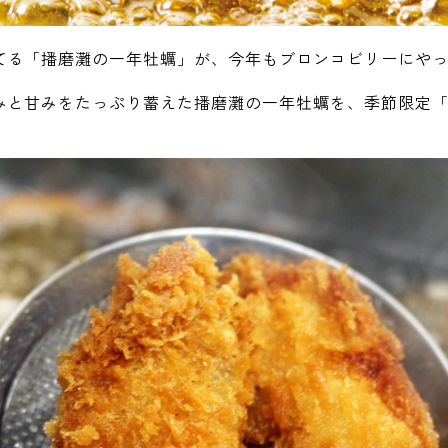
てる「播磨灘の一年牡蠣」が、今年もブロンコビリーにや
みと甘みをたっぷり蓄えた播磨灘の一年牡蠣を、季節限定