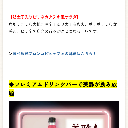
【明太子入りピリ辛カクテキ風サラダ】
角切りにした大根に唐辛子と明太子を和え、ポリポリした食
感と、ピリ辛で魚介の旨みがクセになる一品です。
＞
食べ放題ブロンコビュッフェの詳細はこちら！
◆プレミアムドリンクバーで美酢が飲み放
題