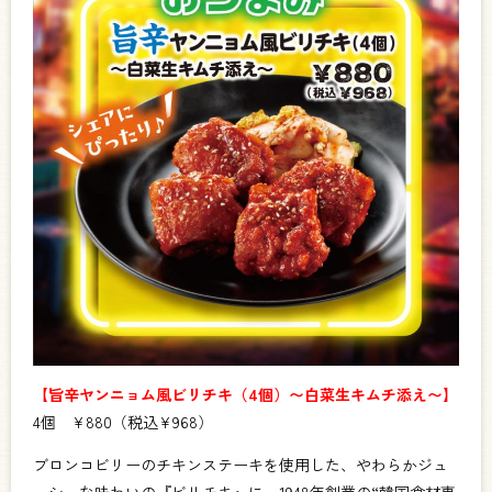
【旨辛ヤンニョム風ビリチキ（4個）〜白菜生キムチ添え〜】
4個 ¥880（税込¥968）
ブロンコビリーのチキンステーキを使用した、やわらかジュ
ーシーな味わいの『ビリチキ』に、1948年創業の“韓国食材専