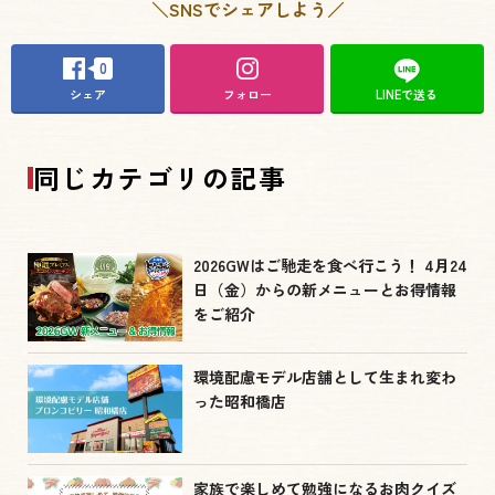
＼SNSでシェアしよう／
0
シェア
フォロー
LINEで送る
同じカテゴリの記事
2026GWはご馳走を食べ行こう！ 4月24
日（金）からの新メニューとお得情報
をご紹介
環境配慮モデル店舗として生まれ変わ
った昭和橋店
家族で楽しめて勉強になるお肉クイズ