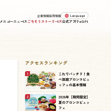
Language
企業情報
採用情報
メニュー
ニュース
ごちそうストーリーズ
公式アプリ
eGift
アクセスランキング
1
これでバッチリ！食
べ放題ブロンコビュ
ッフェの基本情報
2
2026年【期間限定】
夏のブロンコビュッ
フェ