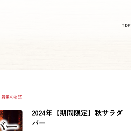
日本語
TOP
English
简体中文
繁體中文
한국어
：
野菜の物語
2024年【期間限定】秋サラダ
バー