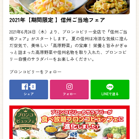
2021年【期間限定 】信州ご当地フェア
2021年6月24日（木）より、ブロンコビリー全店で『信州ご当
地フェア』がスタートします。 夏の信州は冷涼な気候に澄ん
だ空気で、美味しい「高原野菜」の宝庫！ 栄養と旨みがぎゅ
っと詰まった高原野菜や信州名物を取り入れた、ブロンコビ
リー自慢のサラダバーをお楽しみください。
ブロンコビリーをフォロー
0
シェア
フォロー
LINEで送る