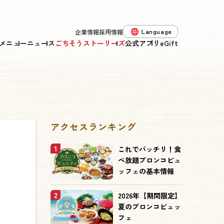
Language
企業情報
採用情報
メニュー
ニュース
ごちそうストーリーズ
公式アプリ
eGift
アクセスランキング
1
これでバッチリ！食
べ放題ブロンコビュ
ッフェの基本情報
2
2026年【期間限定】
夏のブロンコビュッ
フェ