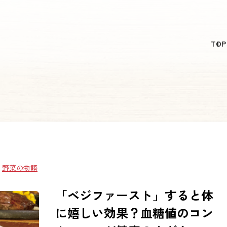
日本語
TOP
English
简体中文
繁體中文
한국어
：
野菜の物語
「ベジファースト」すると体
に嬉しい効果？血糖値のコン