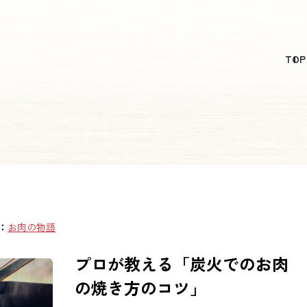
日本語
TOP
English
简体中文
繁體中文
한국어
：
お肉の物語
プロが教える「炭火でのお肉
の焼き方のコツ」