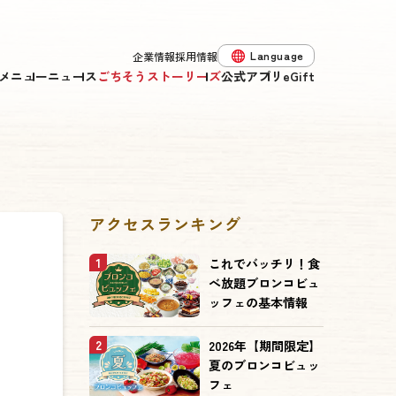
Language
企業情報
採用情報
メニュー
ニュース
ごちそうストーリーズ
公式アプリ
eGift
アクセスランキング
1
これでバッチリ！食
べ放題ブロンコビュ
ッフェの基本情報
2
2026年【期間限定】
夏のブロンコビュッ
フェ