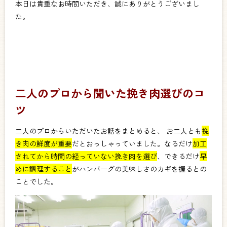
本日は貴重なお時間いただき、誠にありがとうございまし
た。
二人のプロから聞いた挽き肉選びのコ
ツ
二人のプロからいただいたお話をまとめると、
お二人とも
挽
き肉の鮮度が重要
だとおっしゃっていました。なるだけ
加工
されてから時間の経っていない挽き肉を選び
、できるだけ
早
めに調理すること
がハンバーグの美味しさのカギを握るとの
ことでした。